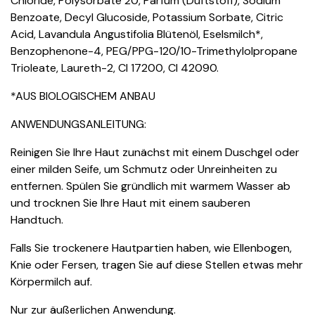
Chloride, Polysorbate 20, Parfum (Duftstoff), Sodium
Benzoate, Decyl Glucoside, Potassium Sorbate, Citric
Acid, Lavandula Angustifolia Blütenöl, Eselsmilch*,
Benzophenone-4, PEG/PPG-120/10-Trimethylolpropane
Trioleate, Laureth-2, CI 17200, CI 42090.
*AUS BIOLOGISCHEM ANBAU
ANWENDUNGSANLEITUNG:
Reinigen Sie Ihre Haut zunächst mit einem Duschgel oder
einer milden Seife, um Schmutz oder Unreinheiten zu
entfernen. Spülen Sie gründlich mit warmem Wasser ab
und trocknen Sie Ihre Haut mit einem sauberen
Handtuch.
Falls Sie trockenere Hautpartien haben, wie Ellenbogen,
Knie oder Fersen, tragen Sie auf diese Stellen etwas mehr
Körpermilch auf.
Nur zur äußerlichen Anwendung.