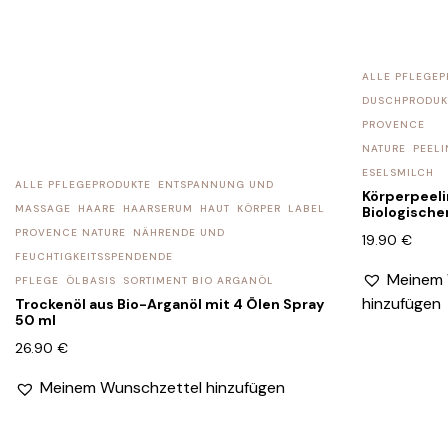
ALLE PFLEGEP
DUSCHPRODUK
PROVENCE
NATURE
PEEL
ESELSMILCH
ALLE PFLEGEPRODUKTE
ENTSPANNUNG UND
Körperpeeli
MASSAGE
HAARE
HAARSERUM
HAUT
KÖRPER
LABEL
Biologische
PROVENCE NATURE
NÄHRENDE UND
19.90
€
FEUCHTIGKEITSSPENDENDE
Meinem 
PFLEGE
ÖLBASIS
SORTIMENT BIO ARGANÖL
hinzufügen
Trockenöl aus Bio-Arganöl mit 4 Ölen Spray
50 ml
26.90
€
Meinem Wunschzettel hinzufügen