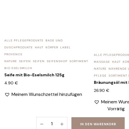
ALLE PFLEGEPRODUKTE
BADE UND
DUSCHPRODUKTE
HAUT
KÖRPER
LABEL
PROVENCE
ALLE PFLEGEPRODUK
NATURE
SEIFEN
SEIFEN
SEIFENSHOP
SORTIMENT
MASSAGE
HAUT
KÖR
BIO ESELSMILCH
NATURE
NÄHRENDE 
Seife mit Bio-Eselsmilch 125g
PFLEGE
SORTIMENT 
Bräunungsöl mit 
4.90
€
26.90
€
Meinem Wunschzettel hinzufügen
Meinem Wuns
Vorrätig
Lavendel-
IN DEN WARENKORB
duschgel