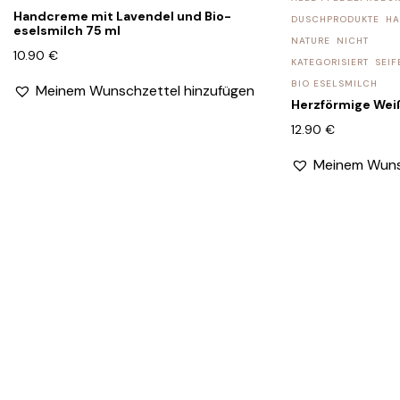
Handcreme mit Lavendel und Bio-
DUSCHPRODUKTE
HA
eselsmilch 75 ml
NATURE
NICHT
10.90
€
KATEGORISIERT
SEIF
BIO ESELSMILCH
Meinem Wunschzettel hinzufügen
Herzförmige Wei
12.90
€
Meinem Wuns