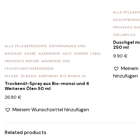
ALLE PFLEGEP
DUSCHPRODUK
PROVENCE NA
ESELSMILCH
Duschgel mi
ALLE PFLEGEPRODUKTE
ENTSPANNUNG UND
250 ml
MASSAGE
HAARE
HAARSERUM
HAUT
KÖRPER
LABEL
9.90
€
PROVENCE NATURE
NÄHRENDE UND
Meinem 
FEUCHTIGKEITSSPENDENDE
hinzufügen
PFLEGE
ÖLBASIS
SORTIMENT BIO MONOI ÖL
​​Trockenöl-Spray aus Bio-monoi und 4
Weiteren Ölen 50 ml
26.90
€
Meinem Wunschzettel hinzufügen
Related products