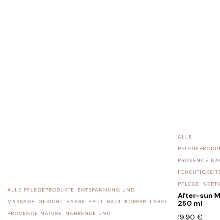
ALLE
PFLEGEPRODU
PROVENCE NA
FEUCHTIGKEI
PFLEGE
SORT
ALLE PFLEGEPRODUKTE
ENTSPANNUNG UND
After-sun M
MASSAGE
GESICHT
HAARE
HAUT
HAUT
KÖRPER
LABEL
250 ml
PROVENCE NATURE
NÄHRENDE UND
19.90
€