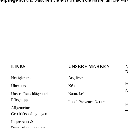
fenpflege auf und waschen Sie erst danach die Haare, um die Wirk
E
LINKS
UNSERE MARKEN
Neuigkeiten
Argilisse
M
Über uns
Kéa
S
Unsere Ratschläge und
Naturalash
Pflegetipps
Label Provence Nature
Allgemeine
Geschäftsbedingungen
Impressum &
Datenschutzhinweise