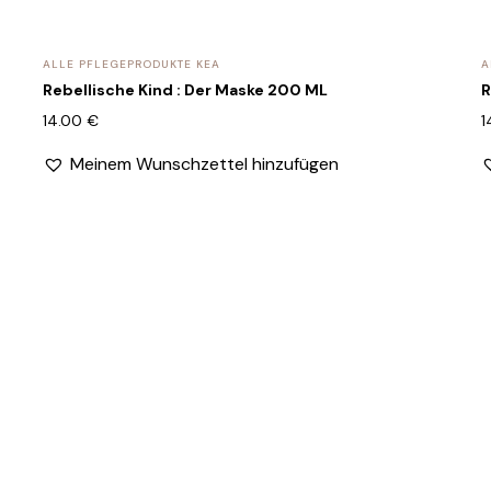
ALLE PFLEGEPRODUKTE KEA
A
Rebellische Kind : Der Maske 200 ML
R
14.00
€
1
Meinem Wunschzettel hinzufügen