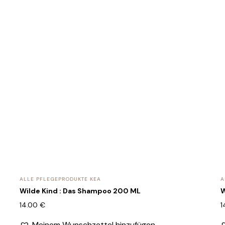
ALLE PFLEGEPRODUKTE KEA
A
Wilde Kind : Das Shampoo 200 ML
W
14.00
€
1
Meinem Wunschzettel hinzufügen