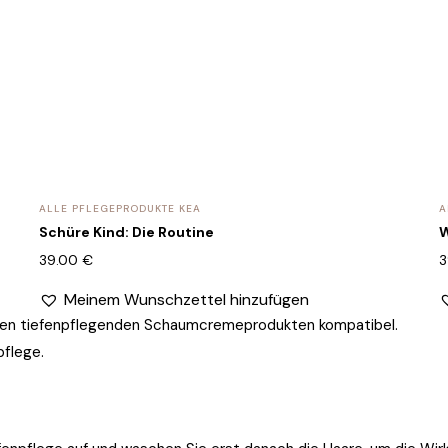
ALLE PFLEGEPRODUKTE KEA
A
Schüre Kind: Die Routine
W
39.00
€
3
Meinem Wunschzettel hinzufügen
nen tiefenpflegenden Schaumcremeprodukten kompatibel.
pflege.