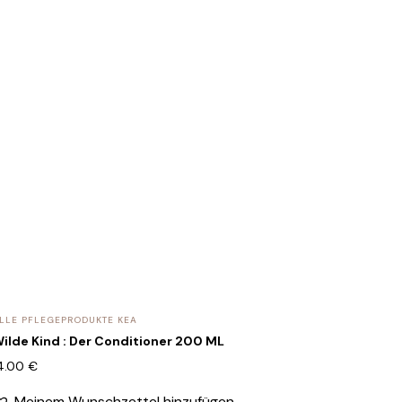
LLE PFLEGEPRODUKTE KEA
ilde Kind : Der Conditioner 200 ML
4.00
€
Meinem Wunschzettel hinzufügen