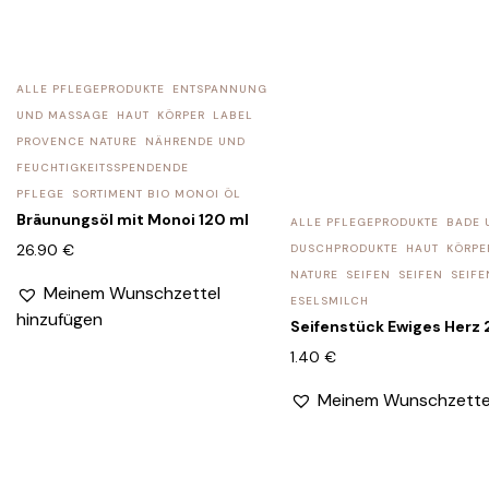
ALLE PFLEGEPRODUKTE
ENTSPANNUNG
UND MASSAGE
HAUT
KÖRPER
LABEL
PROVENCE NATURE
NÄHRENDE UND
FEUCHTIGKEITSSPENDENDE
PFLEGE
SORTIMENT BIO MONOI ÖL
Bräunungsöl mit Monoi 120 ml
ALLE PFLEGEPRODUKTE
BADE 
26.90
€
DUSCHPRODUKTE
HAUT
KÖRPE
NATURE
SEIFEN
SEIFEN
SEIF
Meinem Wunschzettel
ESELSMILCH
hinzufügen
Seifenstück Ewiges Herz 
1.40
€
Meinem Wunschzettel