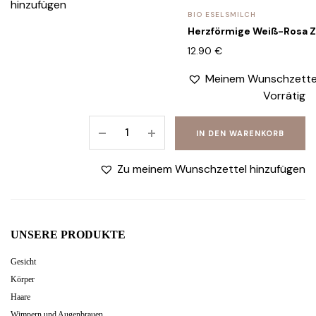
hinzufügen
BIO ESELSMILCH
Herzförmige Weiß-Rosa Z
12.90
€
Meinem Wunschzettel
Vorrätig
After-
IN DEN WARENKORB
sun
Milch
Zu meinem Wunschzettel hinzufügen
mit
Bio-
arganöl
250
UNSERE PRODUKTE
ml
quantity
Gesicht
Körper
Haare
Wimpern und Augenbrauen