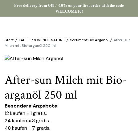
Free delivery from €49
/
-10% on your first order with the code
WELCOME10!
Start
/
LABEL PROVENCE NATURE
/
Sortiment Bio Arganöl
/
After-sun
Milch mit Bio-arganöl 250 ml
After-sun Milch mit Bio-
arganöl 250 ml
Besondere Angebote:
12 kaufen = 1 gratis.
24 kaufen = 3 gratis.
48 kaufen = 7 gratis.