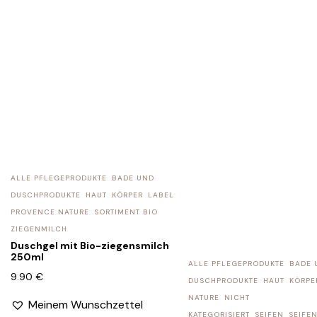
ALLE PFLEGEPRODUKTE
BADE UND
DUSCHPRODUKTE
HAUT
KÖRPER
LABEL
PROVENCE NATURE
SORTIMENT BIO
ZIEGENMILCH
Duschgel mit Bio-ziegensmilch
250ml
ALLE PFLEGEPRODUKTE
BADE 
9.90
€
DUSCHPRODUKTE
HAUT
KÖRPE
NATURE
NICHT
Meinem Wunschzettel
KATEGORISIERT
SEIFEN
SEIFE