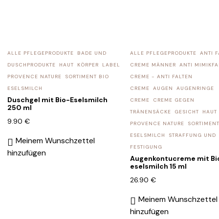
ALLE PFLEGEPRODUKTE
BADE UND
ALLE PFLEGEPRODUKTE
ANTI 
DUSCHPRODUKTE
HAUT
KÖRPER
LABEL
CREME MÄNNER
ANTI MIMIKFA
PROVENCE NATURE
SORTIMENT BIO
CREME - ANTI FALTEN
ESELSMILCH
CREME
AUGEN
AUGENRINGE
Duschgel mit Bio-Eselsmilch
CREME
CREME GEGEN
250 ml
TRÄNENSÄCKE
GESICHT
HAUT
9.90
€
PROVENCE NATURE
SORTIMENT
ESELSMILCH
STRAFFUNG UND
Meinem Wunschzettel
FESTIGUNG
hinzufügen
Augenkontucreme mit Bi
eselsmilch 15 ml
26.90
€
Meinem Wunschzettel
hinzufügen