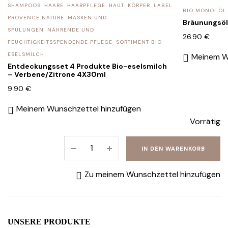
SHAMPOOS
HAARE
HAARPFLEGE
HAUT
KÖRPER
LABEL
BIO MONOI ÖL
PROVENCE NATURE
MASKEN UND
Bräunungsöl
SPÜLUNGEN
NÄHRENDE UND
26.90
€
FEUCHTIGKEITSSPENDENDE PFLEGE
SORTIMENT BIO
ESELSMILCH
Meinem W
Entdeckungsset 4 Produkte Bio-eselsmilch
– Verbene/Zitrone 4X30ml
9.90
€
Meinem Wunschzettel hinzufügen
Vorrätig
Baby-
IN DEN WARENKORB
esel
Seife
Zu meinem Wunschzettel hinzufügen
mit
Bio-
Eselsmilch
Natur
UNSERE PRODUKTE
60g