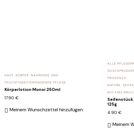
ALLE PFLEGEP
DUSCHPRODUK
HAUT
KÖRPER
NÄHRENDE UND
PROVENCE
FEUCHTIGKEITSSPENDENDE PFLEGE
NATURE
SEIFE
Körperlotion Monoi 250ml
BIO ESELSMIL
17.90
€
Seifenstück 
125g
Meinem Wunschzettel hinzufügen
4.90
€
Meinem W