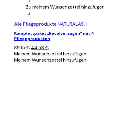
Zu meinem Wunschzettel hinzufügen
Alle Pflegeprodukte NATURALASH
Komplettpaket „Revolveraugen“ mit 4
Pflegeprodukten
Ursprünglicher
Aktueller
89.15
€
44.58
€
Preis
Preis
Meinem Wunschzettel hinzufügen
war:
ist:
Meinem Wunschzettel hinzufügen
89.15 €
44.58 €.