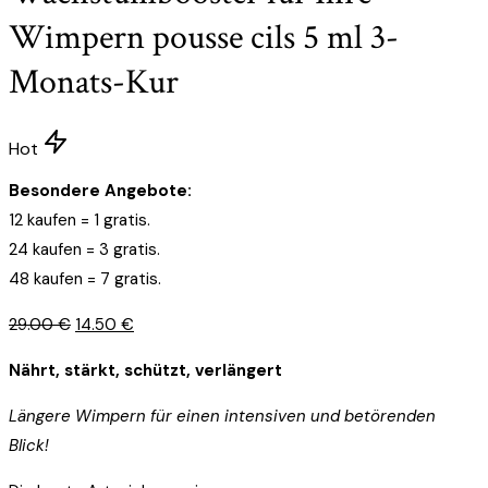
Wimpern pousse cils 5 ml 3-
Monats-Kur
Hot
Besondere Angebote:
12 kaufen = 1 gratis.
24 kaufen = 3 gratis.
48 kaufen = 7 gratis.
Ursprünglicher
Aktueller
29.00
€
14.50
€
Preis
Preis
Nährt, stärkt, schützt, verlängert
war:
ist:
29.00 €
14.50 €.
Längere Wimpern für einen intensiven und betörenden
Blick!