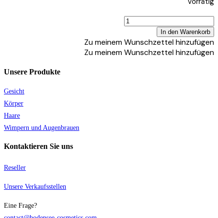
Vorrätig
war:
ist:
29.00 €
14.50 €.
f
In den Warenkorb
I
Zu meinem Wunschzettel hinzufügen
Zu meinem Wunschzettel hinzufügen
p
c
Unsere Produkte
m
Gesicht
3
Körper
Haare
K
Wimpern und Augenbrauen
q
Kontaktieren Sie uns
Reseller
Unsere Verkaufsstellen
Eine Frage?
contact@bodensee-cosmetics.com