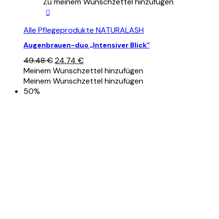
Zu meinem Wunschzettel hinzufügen
Alle Pflegeprodukte NATURALASH
Augenbrauen-duo „Intensiver Blick“
Ursprünglicher
Aktueller
49.48
€
24.74
€
Preis
Preis
Meinem Wunschzettel hinzufügen
war:
ist:
Meinem Wunschzettel hinzufügen
49.48 €
24.74 €.
50%