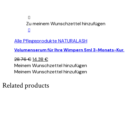
Zu meinem Wunschzettel hinzufügen
Alle Pflegeprodukte NATURALASH
Volumenserum für Ihre Wimpern 5ml 3-Monats-Kur.
Ursprünglicher
Aktueller
28.76
€
14.38
€
Preis
Preis
Meinem Wunschzettel hinzufügen
war:
ist:
Meinem Wunschzettel hinzufügen
28.76 €
14.38 €.
Related products