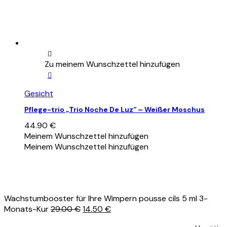
Zu meinem Wunschzettel hinzufügen
Gesicht
Pflege-trio „Trio Noche De Luz“ – Weißer Moschus
44.90
€
Meinem Wunschzettel hinzufügen
Meinem Wunschzettel hinzufügen
Wachstumbooster für Ihre Wimpern pousse cils 5 ml 3-
Ursprünglicher
Aktueller
Monats-Kur
29.00
€
14.50
€
Preis
Preis