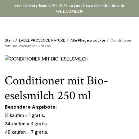
Free delivery from €49
/
-10% on your first order with the code
WELCOME10!
Start
/
LABEL PROVENCE NATURE
/
Alle Pflegeprodukte
/
Conditioner
mit Bio-eselsmilch 250 ml
Conditioner mit Bio-
eselsmilch 250 ml
Besondere Angebote:
12 kaufen = 1 gratis.
24 kaufen = 3 gratis.
48 kaufen = 7 gratis.