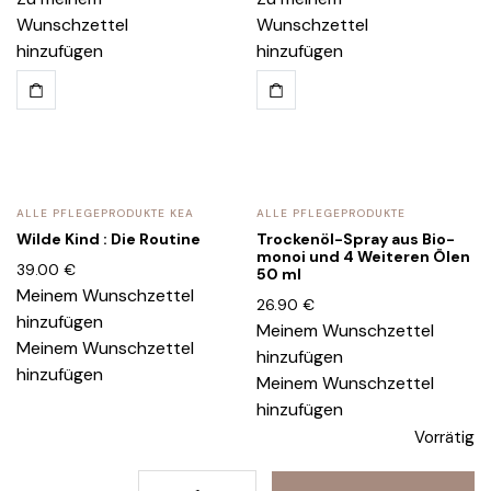
Wunschzettel
Wunschzettel
hinzufügen
hinzufügen
ALLE PFLEGEPRODUKTE KEA
ALLE PFLEGEPRODUKTE
Wilde Kind : Die Routine
​​Trockenöl-Spray aus Bio-
monoi und 4 Weiteren Ölen
39.00
€
50 ml
Meinem Wunschzettel
26.90
€
hinzufügen
Meinem Wunschzettel
Meinem Wunschzettel
hinzufügen
hinzufügen
Meinem Wunschzettel
hinzufügen
Vorrätig
Conditioner