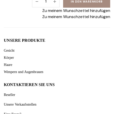
IN DEN WARENKORB
mit
Bio-
Zu meinem Wunschzettel hinzufügen
eselsmilch
Zu meinem Wunschzettel hinzufügen
250
ml
quantity
UNSERE PRODUKTE
Gesicht
Körper
Haare
Wimpern und Augenbrauen
KONTAKTIEREN SIE UNS
Reseller
Unsere Verkaufsstellen